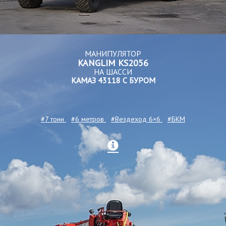
МАНИПУЛЯТОР
KANGLIM KS2056
НА ШАССИ
КАМАЗ 43118 С БУРОМ
#7 тонн
#6 метров
#Вездеход 6×6
#БКМ