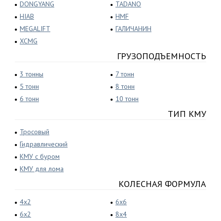
DONGYANG
TADANO
HIAB
HMF
MEGALIFT
ГАЛИЧАНИН
XCMG
ГРУЗОПОДЪЕМНОСТЬ
3 тонны
7 тонн
5 тонн
8 тонн
6 тонн
10 тонн
ТИП КМУ
Тросовый
Гидравлический
КМУ с буром
КМУ для лома
КОЛЕСНАЯ ФОРМУЛА
4x2
6x6
6x2
8x4