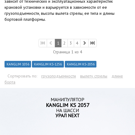
зависит от технических и эксплуатационных характеристик
крановой установки и варьируется в зависимости от ее
грузоподъемности, высоты вылета стрелы, ее типа и длины
бортовой платформы.
1
2
3
4
Страница 1 из 4
KANGLIM 1056
KANGLIM KS-1256
KANGLIM KS-2056
Сортировать по:
грузоподъемности
вылету стрелы
длине
борта
МАНИПУЛЯТОР
KANGLIM KS 2057
НА ШАССИ
УРАЛ NEXT