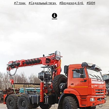
#7 тонн
#Седельный тягач
#Вездеход 6×6
#БКМ