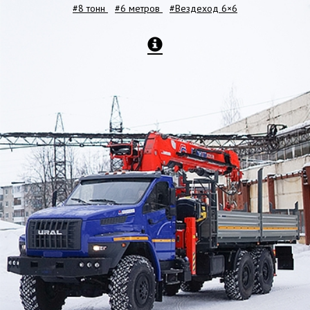
#8 тонн
#6 метров
#Вездеход 6×6