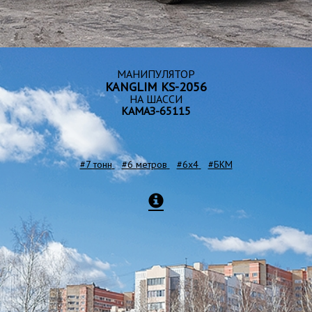
МАНИПУЛЯТОР
KANGLIM KS-2056
НА ШАССИ
КАМАЗ-65115
#7 тонн
#6 метров
#6x4
#БКМ