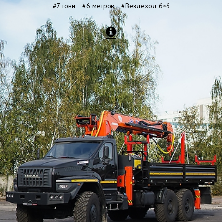
#7 тонн
#6 метров
#Вездеход 6×6