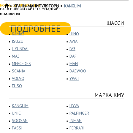
БОЛЬШЕ ИНФОРМАЦИИ
КРАНЫ-МАНИПУЛЯТОРЫ
KANGLIM
НА ОСНОВНОМ САЙТЕ ГК МЕГАДРАЙВ
MEGADRIVE.RU
ШАССИ
ПОДРОБНЕЕ
КАМАЗ
HINO
ISUZU
AVIA
HYUNDAI
ГАЗ
МАЗ
DAF
MERCEDES
MAN
SCANIA
DAEWOO
VOLVO
УРАЛ
FUSO
МАРКА КМУ
KANGLIM
HYVA
UNIC
PALFINGER
SOOSAN
INMAN
FASSI
FERRARI