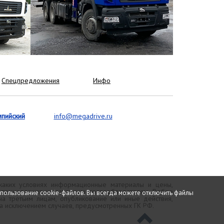
Спецпредложения
Инфо
мпийский
info@megadrive.ru
 каких условиях информационные материалы и цены,
и принадлежат их законным правообладателям. Любое
спользование cookie-файлов. Вы всегда можете отключить файлы
а третьим лицам, опубликование или иные действия,
за исключением случаев, предусмотренных ГК РФ.