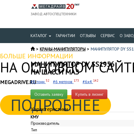
ЗАВОД АВТОСПЕЦТЕХНИКИ
КАТАЛОГ
ГАРАНТИИ
ОТЗЫВЫ
СЕРВИС
О ЗАВО
КРАНЫ-МАНИПУЛЯТОРЫ
МАНИПУЛЯТОР DY SS1
БОЛЬШЕ ИНФОРМАЦИИ
НА ОСНОВНОМ САЙТЕ
МАНИПУЛЯТОР DY SS1956
НА ШАССИ МАЗ
52
173
142
MEGADRIVE.RU
#8 тонн
#6 метров
#6x4
Оставить заявку
Купить в лизинг
ПОДРОБНЕЕ
Характеристики
КМУ
Производитель
Тип