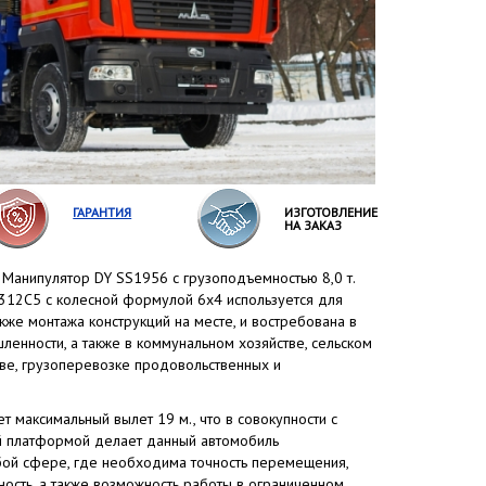
ГАРАНТИЯ
ИЗГОТОВЛЕНИЕ
НА ЗАКАЗ
 Манипулятор DY SS1956 с грузоподъемностью 8,0 т.
312С5 с колесной формулой 6x4 используется для
акже монтажа конструкций на месте, и востребована в
шленности, а также в коммунальном хозяйстве, сельском
тве, грузоперевозке продовольственных и
т максимальный вылет 19 м., что в совокупности с
й платформой делает данный автомобиль
бой сфере, где необходима точность перемещения,
ность, а также возможность работы в ограниченном