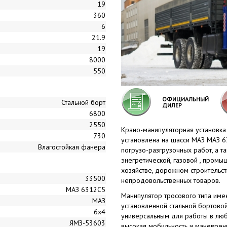
19
360
6
21.9
19
8000
550
ОФИЦИАЛЬНЫЙ
Стальной борт
ДИЛЕР
6800
2550
Крано-манипуляторная установка
730
установлена на шасси МАЗ МАЗ 6
Влагостойкая фанера
погрузо-разгрузочных работ, а т
энегретической, газовой , промы
хозяйстве, дорожном строительс
33500
непродовольственных товаров.
МАЗ 6312С5
Манипулятор тросового типа имее
МАЗ
установленной стальной бортово
6x4
универсальным для работы в лю
ЯМЗ-53603
высокая мобильность и маневрен