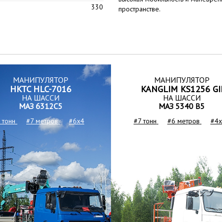
330
пространстве.
МАНИПУЛЯТОР
МАНИПУЛЯТОР
HKTC HLC-7016
KANGLIM KS1256 GI
НА ШАССИ
НА ШАССИ
МАЗ 6312С5
МАЗ 5340 B5
 тонн
#7 метров
#6x4
#7 тонн
#6 метров
#4x