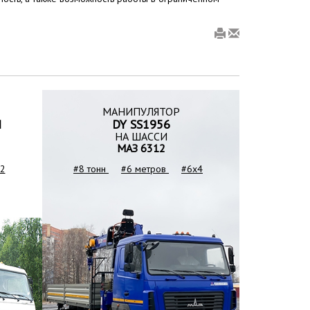
МАНИПУЛЯТОР
I
DY SS1956
НА ШАССИ
МАЗ 6312
2
#8 тонн
#6 метров
#6x4