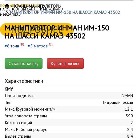
БОЛЬШЕ ИНФОРМАЦИИ
КРАНЫ-МАНИПУЛЯТОРЫ
НА ОСНОВНОМ САЙТЕ ГК МЕГАДРАЙВ
МАНИПУЛЯТОР ИНМАН ИМ-150 НА ШАССИ КАМАЗ 43502
MEGADRIVE.RU
МАНИПУЛЯТОР ИНМАН ИМ-150
ПОДРОБНЕЕ
НА ШАССИ КАМАЗ 43502
35
31
#6 тонн
#5 метров
Оставить заявку
Купить в лизинг
Характеристики
КМУ
Производитель
INMAN
Тип
Гидравлический
Макс. Грузовой момент т/м
12.1
Угол поворота стрелы
390
Кол-во секций
2
Макс. Рабочий радиус
8.4
Вылет стрелы
8.4