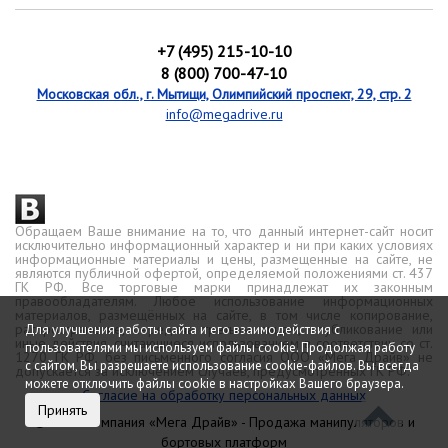
+7 (495) 215-10-10
8 (800) 700-47-10
Московская обл., г. Мытищи, Олимпийский проспект, 29, стр. 2
info@megadrive.ru
Обращаем Ваше внимание на то, что данный интернет-сайт носит
исключительно информационный характер и ни при каких условиях
информационные материалы и цены, размещенные на сайте, не
являются публичной офертой, определяемой положениями ст. 437
ГК РФ. Все торговые марки принадлежат их законным
правообладателям. Любое использование информационных
материалов, размещённых на сайте, в том числе копирование,
распространение, передача третьим лицам, опубликование или
Для улучшения работы сайта и его взаимодействия с
иные действия, считающиеся использованием в соответствии со ст.
пользователями мы используем файлы cookie. Продолжая работу
1270 ГК РФ, без письменного согласия ООО «Мега Драйв» не
с сайтом, Вы разрешаете использование cookie-файлов. Вы всегда
допускается за исключением случаев, предусмотренных ГК РФ.
можете отключить файлы cookie в настройках Вашего браузера.
Согласие на обработку персональных данных
Принять
© 2026 Компания «Мега Драйв» - Продажа манипуляторов и
бортовых платформ