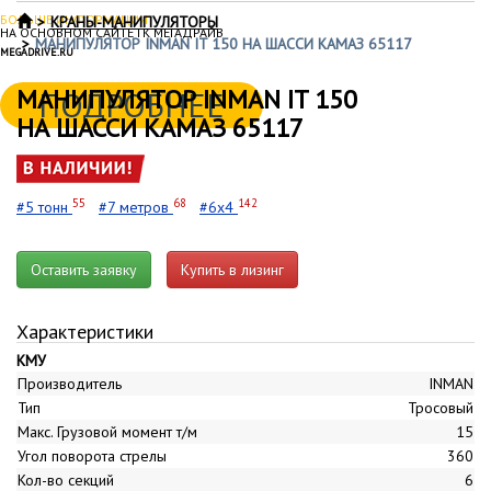
БОЛЬШЕ ИНФОРМАЦИИ
КРАНЫ-МАНИПУЛЯТОРЫ
НА ОСНОВНОМ САЙТЕ ГК МЕГАДРАЙВ
МАНИПУЛЯТОР INMAN IT 150 НА ШАССИ КАМАЗ 65117
MEGADRIVE.RU
МАНИПУЛЯТОР INMAN IT 150
ПОДРОБНЕЕ
НА ШАССИ КАМАЗ 65117
55
68
142
#5 тонн
#7 метров
#6x4
Оставить заявку
Купить в лизинг
Характеристики
КМУ
Производитель
INMAN
Тип
Тросовый
Макс. Грузовой момент т/м
15
Угол поворота стрелы
360
Кол-во секций
6