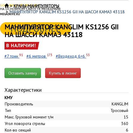
БОЛЬШЕ ИНФОРМАЦИИ
КРАНЫ-МАНИПУЛЯТОРЫ
НА ОСНОВНОМ САЙТЕ ГК МЕГАДРАЙВ
МАНИПУЛЯТОР KANGLIM KS1256 GII НА ШАССИ КАМАЗ 43118
MEGADRIVE.RU
МАНИПУЛЯТОР KANGLIM KS1256 GII
ПОДРОБНЕЕ
НА ШАССИ КАМАЗ 43118
91
173
53
#7 тонн
#6 метров
#Вездеход 6×6
Оставить заявку
Купить в лизинг
Характеристики
КМУ
Производитель
KANGLIM
Тип
Тросовый
Макс. Грузовой момент т/м
15
Угол поворота стрелы
360
Кол-во секций
6