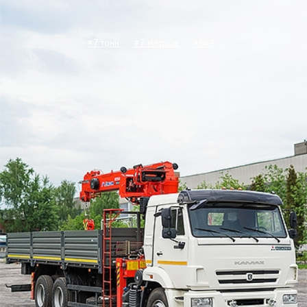
#7 тонн
#7 метров
#6x4