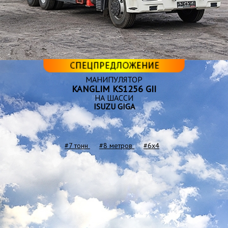
МАНИПУЛЯТОР
KANGLIM KS1256 GII
НА ШАССИ
ISUZU GIGA
#7 тонн
#8 метров
#6x4