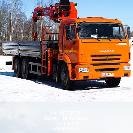
МАНИПУЛЯТОР
KANGLIM 1256G-II
НА ШАССИ
КАМАЗ 65117