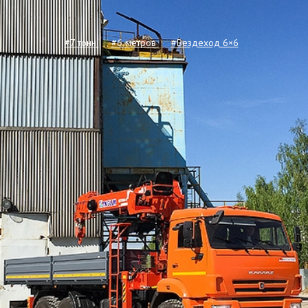
#7 тонн
#6 метров
#Вездеход 6×6