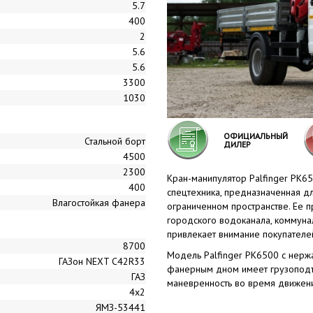
5.7
400
2
5.6
5.6
3300
1030
ОФИЦИАЛЬНЫЙ
Стальной борт
ДИЛЕР
4500
2300
Кран-манипулятор Palfinger PK65
400
спецтехника, предназначенная д
Влагостойкая фанера
ограниченном пространстве. Ее 
городского водоканала, коммуна
привлекает внимание покупателе
8700
Модель Palfinger PK6500 с нер
ГАЗон NEXT С42R33
фанерным дном имеет грузоподъ
ГАЗ
маневренность во время движен
4x2
ЯМЗ-53441