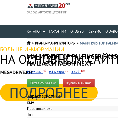
ЗАВОД АВТОСПЕЦТЕХНИКИ
КАТАЛОГ
ГАРАНТИИ
ОТЗЫВЫ
СЕРВИС
О ЗАВО
КРАНЫ-МАНИПУЛЯТОРЫ
МАНИПУЛЯТОР PALFIN
БОЛЬШЕ ИНФОРМАЦИИ
НА ОСНОВНОМ САЙТЕ
МАНИПУЛЯТОР PALFINGER PK65
НА ШАССИ ГАЗОН NEXT
86
20
106
MEGADRIVE.RU
#3 тонны
#4 метра
#4x2
Оставить заявку
Купить в лизинг
ПОДРОБНЕЕ
Характеристики
КМУ
Производитель
Тип