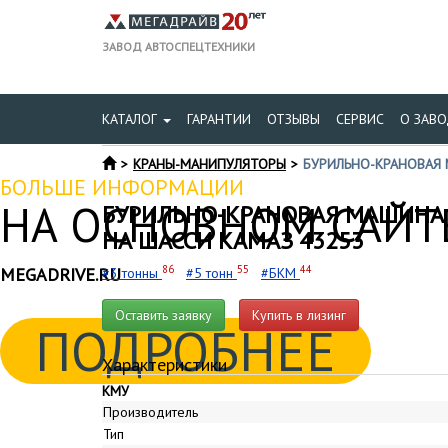
ЗАВОД АВТОСПЕЦТЕХНИКИ
КАТАЛОГ
ГАРАНТИИ
ОТЗЫВЫ
СЕРВИС
О ЗАВО
КРАНЫ-МАНИПУЛЯТОРЫ
БУРИЛЬНО-КРАНОВАЯ 
БОЛЬШЕ ИНФОРМАЦИИ
НА ОСНОВНОМ САЙТЕ
БУРИЛЬНО-КРАНОВАЯ МАШИНА 
НА ШАССИ КАМАЗ 43253
86
55
44
MEGADRIVE.RU
#3 тонны
#5 тонн
#БКМ
Оставить заявку
Купить в лизинг
ПОДРОБНЕЕ
Характеристики
КМУ
Производитель
Тип