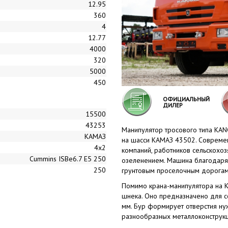
12.95
360
4
12.77
4000
320
5000
450
ОФИЦИАЛЬНЫЙ
ДИЛЕР
15500
43253
Манипулятор тросового типа KAN
КАМАЗ
на шасси КАМАЗ 43502. Современ
4x2
компаний, работников сельскохо
Cummins ISBe6.7 E5 250
озеленением. Машина благодаря
250
грунтовым проселочным дорогам
Помимо крана-манипулятора на 
шнека. Оно предназначено для с
мм. Бур формирует отверстия ну
разнообразных металлоконструкц