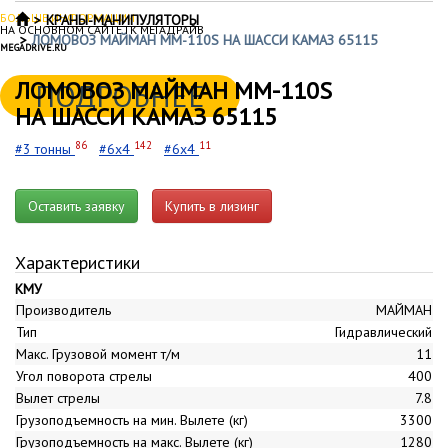
БОЛЬШЕ ИНФОРМАЦИИ
КРАНЫ-МАНИПУЛЯТОРЫ
НА ОСНОВНОМ САЙТЕ ГК МЕГАДРАЙВ
ЛОМОВОЗ МАЙМАН ММ-110S НА ШАССИ КАМАЗ 65115
MEGADRIVE.RU
ЛОМОВОЗ МАЙМАН ММ-110S
ПОДРОБНЕЕ
НА ШАССИ КАМАЗ 65115
86
142
11
#3 тонны
#6x4
#6x4
Оставить заявку
Купить в лизинг
Характеристики
КМУ
Производитель
МАЙМАН
Тип
Гидравлический
Макс. Грузовой момент т/м
11
Угол поворота стрелы
400
Вылет стрелы
7.8
Грузоподъемность на мин. Вылете (кг)
3300
Грузоподъемность на макс. Вылете (кг)
1280