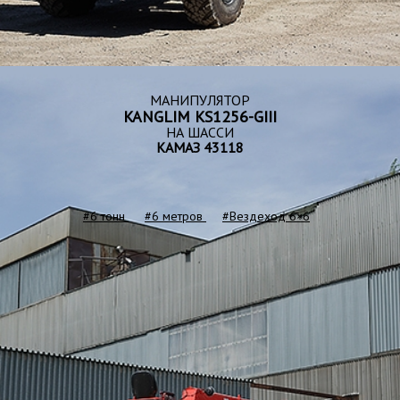
МАНИПУЛЯТОР
KANGLIM KS1256-GIII
НА ШАССИ
КАМАЗ 43118
#6 тонн
#6 метров
#Вездеход 6×6