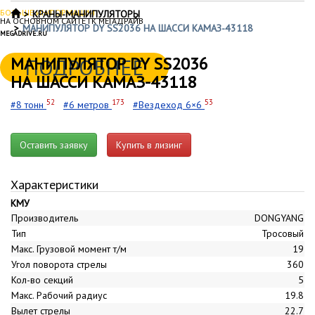
БОЛЬШЕ ИНФОРМАЦИИ
КРАНЫ-МАНИПУЛЯТОРЫ
НА ОСНОВНОМ САЙТЕ ГК МЕГАДРАЙВ
МАНИПУЛЯТОР DY SS2036 НА ШАССИ КАМАЗ-43118
MEGADRIVE.RU
МАНИПУЛЯТОР DY SS2036
ПОДРОБНЕЕ
НА ШАССИ КАМАЗ-43118
52
173
53
#8 тонн
#6 метров
#Вездеход 6×6
Оставить заявку
Купить в лизинг
Характеристики
КМУ
Производитель
DONGYANG
Тип
Тросовый
Макс. Грузовой момент т/м
19
Угол поворота стрелы
360
Кол-во секций
5
Макс. Рабочий радиус
19.8
Вылет стрелы
22.7