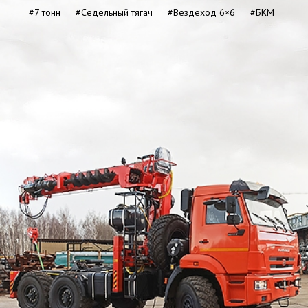
#7 тонн
#Седельный тягач
#Вездеход 6×6
#БКМ