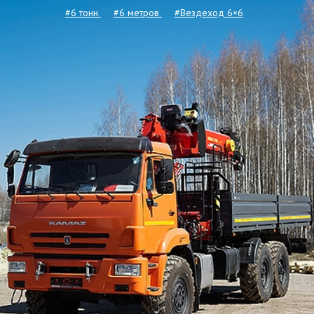
#6 тонн
#6 метров
#Вездеход 6×6