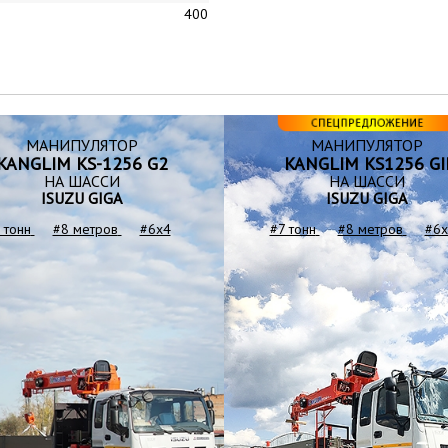
400
МАНИПУЛЯТОР
МАНИПУЛЯТОР
KANGLIM KS-1256 G2
KANGLIM KS1256 GI
НА ШАССИ
НА ШАССИ
ISUZU GIGA
ISUZU GIGA
 тонн
#8 метров
#6x4
#7 тонн
#8 метров
#6x