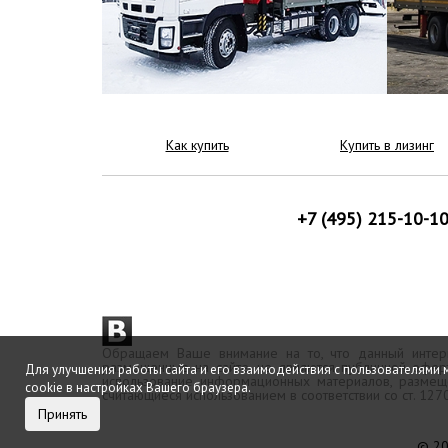
Как купить
Купить в лизинг
+7 (495) 215-10-1
Обращаем Ваше внимание на то, что данный интерн
размещенные на сайте, не являются публичной офер
Для улучшения работы сайта и его взаимодействия с пользователями 
использование информационных материалов, размещё
cookie в настройках Вашего браузера.
считающиеся использованием в соответствии со ст. 12
Принять
© 20