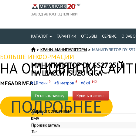
ЗАВОД АВТОСПЕЦТЕХНИКИ
КАТАЛОГ
ГАРАНТИИ
ОТЗЫВЫ
СЕРВИС
О ЗАВО
КРАНЫ-МАНИПУЛЯТОРЫ
МАНИПУЛЯТОР DY SS2
БОЛЬШЕ ИНФОРМАЦИИ
НА ОСНОВНОМ САЙТЕ
МАНИПУЛЯТОР DY SS2725LB
НА ШАССИ ISUZU GIGA
9
6
142
MEGADRIVE.RU
#10 тонн
#8 метров
#6x4
Оставить заявку
Купить в лизинг
ПОДРОБНЕЕ
Характеристики
КМУ
Производитель
Тип