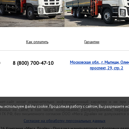
Как оплатить
Гарантии
0
8 (800) 700-47-10
Московская обл., г. Мытищи, Оли
проспект, 29, стр. 2
ет-сайт носит исключительно информационный характер и ни при
той, определяемой положениями ст. 437 ГК РФ. Все торговые марк
мы используем файлы cookie. Продолжая работу с сайтом, Вы разрешаете и
нных на сайте, в том числе копирование, распространение, передач
70 ГК РФ, без письменного согласия ООО «Мега Драйв» не допускается 
Согласие на обработку персональных данных
26 Компания «Мега Драйв» - Продажа манипуляторов и бортовых пла