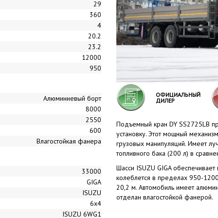
29
360
4
20.2
23.2
12000
950
ОФИЦИАЛЬНЫЙ
Алюминиевый борт
ДИЛЕР
8000
2550
Подъемный кран DY SS2725LB пр
600
установку. Этот мощный механизм
Влагостойкая фанера
грузовых манипуляций. Имеет луч
топливного бака (200 л) в сравне
Шасси ISUZU GIGA обеспечивает 
33000
колеблется в пределах 950-1200
GIGA
20,2 м. Автомобиль имеет алюми
ISUZU
отделан влагостойкой фанерой.
6x4
ISUZU 6WG1