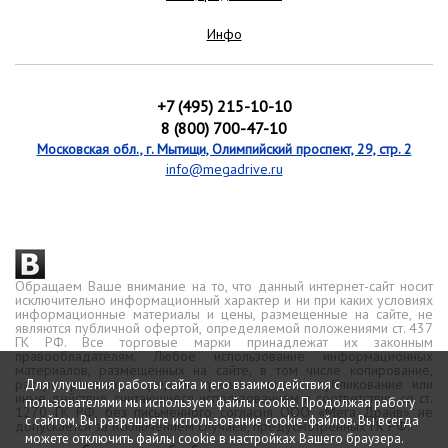
Инфо
+7 (495) 215-10-10
8 (800) 700-47-10
Московская обл., г. Мытищи, Олимпийский проспект, 29, стр. 2
info@megadrive.ru
Обращаем Ваше внимание на то, что данный интернет-сайт носит
исключительно информационный характер и ни при каких условиях
информационные материалы и цены, размещенные на сайте, не
являются публичной офертой, определяемой положениями ст. 437
ГК РФ. Все торговые марки принадлежат их законным
правообладателям. Любое использование информационных
материалов, размещённых на сайте, в том числе копирование,
распространение, передача третьим лицам, опубликование или
Для улучшения работы сайта и его взаимодействия с
иные действия, считающиеся использованием в соответствии со ст.
пользователями мы используем файлы cookie. Продолжая работу
1270 ГК РФ, без письменного согласия ООО «Мега Драйв» не
с сайтом, Вы разрешаете использование cookie-файлов. Вы всегда
допускается за исключением случаев, предусмотренных ГК РФ.
можете отключить файлы cookie в настройках Вашего браузера.