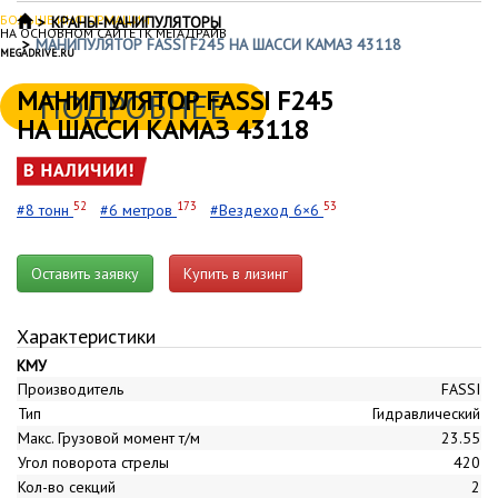
БОЛЬШЕ ИНФОРМАЦИИ
КРАНЫ-МАНИПУЛЯТОРЫ
НА ОСНОВНОМ САЙТЕ ГК МЕГАДРАЙВ
МАНИПУЛЯТОР FASSI F245 НА ШАССИ КАМАЗ 43118
MEGADRIVE.RU
МАНИПУЛЯТОР FASSI F245
ПОДРОБНЕЕ
НА ШАССИ КАМАЗ 43118
52
173
53
#8 тонн
#6 метров
#Вездеход 6×6
Оставить заявку
Купить в лизинг
Характеристики
КМУ
Производитель
FASSI
Тип
Гидравлический
Макс. Грузовой момент т/м
23.55
Угол поворота стрелы
420
Кол-во секций
2