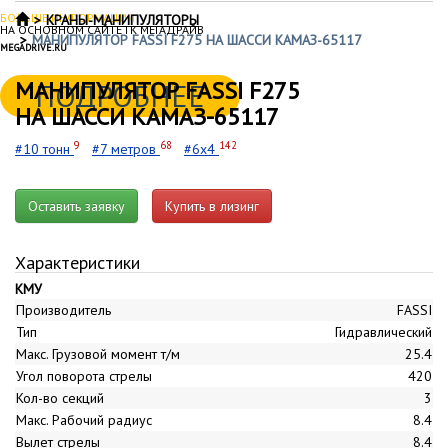
БОЛЬШЕ ИНФОРМАЦИИ
КРАНЫ-МАНИПУЛЯТОРЫ
НА ОСНОВНОМ САЙТЕ ГК МЕГАДРАЙВ
МАНИПУЛЯТОР FASSI F275 НА ШАССИ КАМАЗ-65117
MEGADRIVE.RU
МАНИПУЛЯТОР FASSI F275
ПОДРОБНЕЕ
НА ШАССИ КАМАЗ-65117
9
68
142
#10 тонн
#7 метров
#6x4
Оставить заявку
Купить в лизинг
Характеристики
КМУ
Производитель
FASSI
Тип
Гидравлический
Макс. Грузовой момент т/м
25.4
Угол поворота стрелы
420
Кол-во секций
3
Макс. Рабочий радиус
8.4
Вылет стрелы
8.4