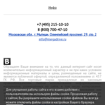
Инфо
+7 (495) 215-10-10
8 (800) 700-47-10
Московская обл., г. Мытищи, Олимпийский проспект, 29, стр. 2
info@megadrive.ru
Обращаем Ваше внимание на то, что данный интернет-сайт носит
исключительно информационный характер и ни при каких условиях
информационные материалы и цены, размещенные на сайте, не
являются публичной офертой, определяемой положениями ст. 437
ГК РФ. Все торговые марки принадлежат их законным
правообладателям. Любое использование информационных
материалов, размещённых на сайте, в том числе копирование,
распространение, передача третьим лицам, опубликование или
Для улучшения работы сайта и его взаимодействия с
иные действия, считающиеся использованием в соответствии со ст.
пользователями мы используем файлы cookie. Продолжая работу
1270 ГК РФ, без письменного согласия ООО «Мега Драйв» не
с сайтом, Вы разрешаете использование cookie-файлов. Вы всегда
допускается за исключением случаев, предусмотренных ГК РФ.
можете отключить файлы cookie в настройках Вашего браузера.
Согласие на обработку персональных данных