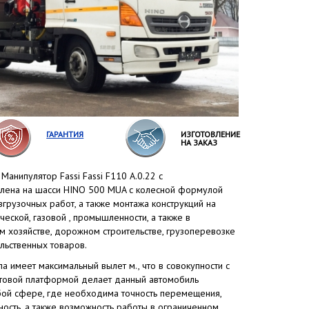
ГАРАНТИЯ
ИЗГОТОВЛЕНИЕ
НА ЗАКАЗ
Манипулятор Fassi Fassi F110 A.0.22 с
овлена на шасси HINO 500 MUA с колесной формулой
згрузочных работ, а также монтажа конструкций на
ческой, газовой , промышленности, а также в
м хозяйстве, дорожном строительстве, грузоперевозке
льственных товаров.
а имеет максимальный вылет м., что в совокупности с
товой платформой делает данный автомобиль
бой сфере, где необходима точность перемещения,
ность, а также возможность работы в ограниченном