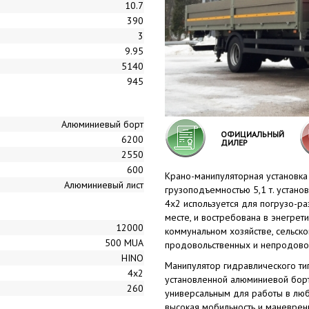
10.7
390
3
9.95
5140
945
Алюминиевый борт
ОФИЦИАЛЬНЫЙ
6200
ДИЛЕР
2550
600
Крано-манипуляторная установка 
Алюминиевый лист
грузоподъемностью 5,1 т. устан
4x2 используется для погрузо-ра
месте, и востребована в энегрети
12000
коммунальном хозяйстве, сельско
500 MUA
продовольственных и непродово
HINO
Манипулятор гидравлического тип
4x2
установленной алюминиевой бор
260
универсальным для работы в лю
высокая мобильность и маневрен