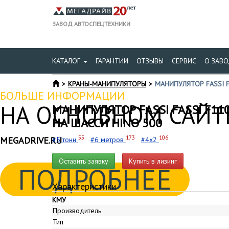
ЗАВОД АВТОСПЕЦТЕХНИКИ
КАТАЛОГ
ГАРАНТИИ
ОТЗЫВЫ
СЕРВИС
О ЗАВО
КРАНЫ-МАНИПУЛЯТОРЫ
МАНИПУЛЯТОР FASSI FA
БОЛЬШЕ ИНФОРМАЦИИ
НА ОСНОВНОМ САЙТЕ
МАНИПУЛЯТОР FASSI FASSI F110
НА ШАССИ HINO 500
55
173
106
MEGADRIVE.RU
#5 тонн
#6 метров
#4x2
Оставить заявку
Купить в лизинг
ПОДРОБНЕЕ
Характеристики
КМУ
Производитель
Тип