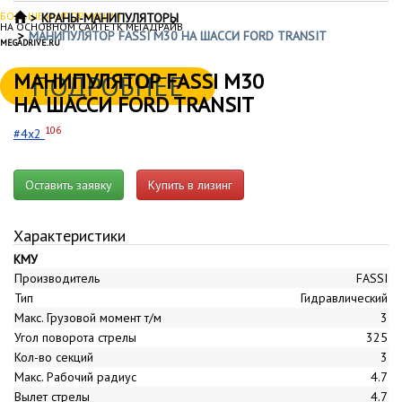
БОЛЬШЕ ИНФОРМАЦИИ
КРАНЫ-МАНИПУЛЯТОРЫ
НА ОСНОВНОМ САЙТЕ ГК МЕГАДРАЙВ
МАНИПУЛЯТОР FASSI M30 НА ШАССИ FORD TRANSIT
MEGADRIVE.RU
МАНИПУЛЯТОР FASSI M30
ПОДРОБНЕЕ
НА ШАССИ FORD TRANSIT
106
#4x2
Оставить заявку
Купить в лизинг
Характеристики
КМУ
Производитель
FASSI
Тип
Гидравлический
Макс. Грузовой момент т/м
3
Угол поворота стрелы
325
Кол-во секций
3
Макс. Рабочий радиус
4.7
Вылет стрелы
4.7