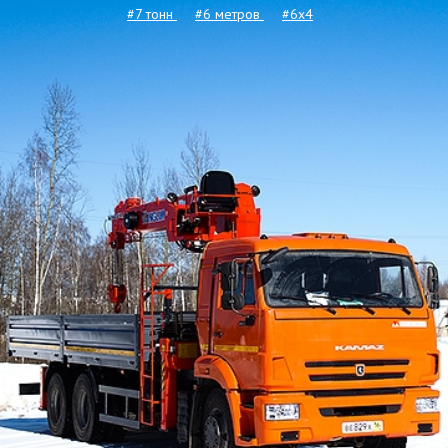
#7 тонн
#6 метров
#6x4