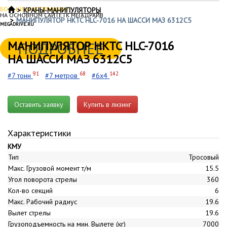
БОЛЬШЕ ИНФОРМАЦИИ
КРАНЫ-МАНИПУЛЯТОРЫ
НА ОСНОВНОМ САЙТЕ ГК МЕГАДРАЙВ
МАНИПУЛЯТОР HKTC HLC-7016 НА ШАССИ МАЗ 6312С5
MEGADRIVE.RU
МАНИПУЛЯТОР HKTC HLC-7016
ПОДРОБНЕЕ
НА ШАССИ МАЗ 6312С5
91
68
142
#7 тонн
#7 метров
#6x4
Оставить заявку
Купить в лизинг
Характеристики
КМУ
Тип
Тросовый
Макс. Грузовой момент т/м
15.5
Угол поворота стрелы
360
Кол-во секций
6
Макс. Рабочий радиус
19.6
Вылет стрелы
19.6
Грузоподъемность на мин. Вылете (кг)
7000