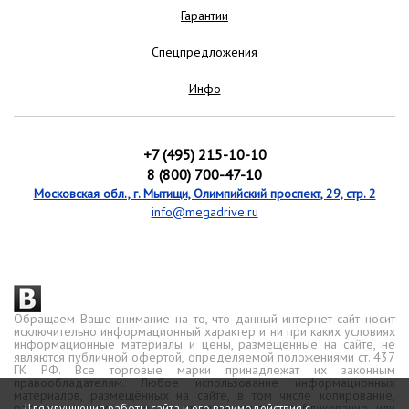
Гарантии
Спецпредложения
Инфо
+7 (495) 215-10-10
8 (800) 700-47-10
Московская обл., г. Мытищи, Олимпийский проспект, 29, стр. 2
info@megadrive.ru
Обращаем Ваше внимание на то, что данный интернет-сайт носит
исключительно информационный характер и ни при каких условиях
информационные материалы и цены, размещенные на сайте, не
являются публичной офертой, определяемой положениями ст. 437
ГК РФ. Все торговые марки принадлежат их законным
правообладателям. Любое использование информационных
материалов, размещённых на сайте, в том числе копирование,
распространение, передача третьим лицам, опубликование или
Для улучшения работы сайта и его взаимодействия с