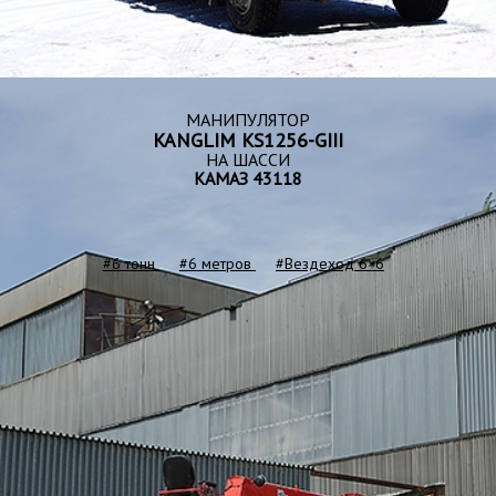
МАНИПУЛЯТОР
KANGLIM KS1256-GIII
НА ШАССИ
КАМАЗ 43118
#6 тонн
#6 метров
#Вездеход 6×6