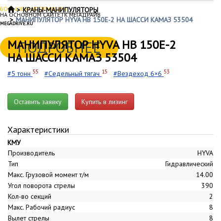
БОЛЬШЕ ИНФОРМАЦИИ
КРАНЫ-МАНИПУЛЯТОРЫ
НА ОСНОВНОМ САЙТЕ ГК МЕГАДРАЙВ
МАНИПУЛЯТОР HYVA HB 150E-2 НА ШАССИ КАМАЗ 53504
MEGADRIVE.RU
МАНИПУЛЯТОР HYVA HB 150E-2
ПОДРОБНЕЕ
НА ШАССИ КАМАЗ 53504
55
15
53
#5 тонн
#Седельный тягач
#Вездеход 6×6
Оставить заявку
Купить в лизинг
Характеристики
КМУ
Производитель
HYVA
Тип
Гидравлический
Макс. Грузовой момент т/м
14.00
Угол поворота стрелы
390
Кол-во секций
2
Макс. Рабочий радиус
8
Вылет стрелы
8