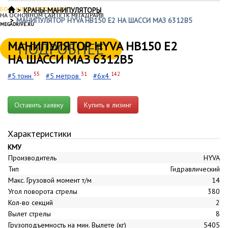
БОЛЬШЕ ИНФОРМАЦИИ
КРАНЫ-МАНИПУЛЯТОРЫ
НА ОСНОВНОМ САЙТЕ ГК МЕГАДРАЙВ
МАНИПУЛЯТОР HYVA HB150 E2 НА ШАССИ МАЗ 6312B5
MEGADRIVE.RU
МАНИПУЛЯТОР HYVA HB150 E2
ПОДРОБНЕЕ
НА ШАССИ МАЗ 6312B5
55
31
142
#5 тонн
#5 метров
#6x4
Оставить заявку
Купить в лизинг
Характеристики
КМУ
Производитель
HYVA
Тип
Гидравлический
Макс. Грузовой момент т/м
14
Угол поворота стрелы
380
Кол-во секций
2
Вылет стрелы
8
Грузоподъемность на мин. Вылете (кг)
5405