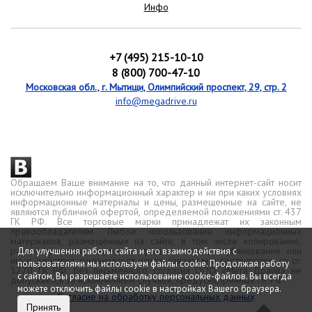
Инфо
+7 (495) 215-10-10
8 (800) 700-47-10
Московская обл., г. Мытищи, Олимпийский проспект, 29, стр. 2
info@megadrive.ru
Обращаем Ваше внимание на то, что данный интернет-сайт носит
исключительно информационный характер и ни при каких условиях
информационные материалы и цены, размещенные на сайте, не
являются публичной офертой, определяемой положениями ст. 437
ГК РФ. Все торговые марки принадлежат их законным
правообладателям. Любое использование информационных
материалов, размещённых на сайте, в том числе копирование,
распространение, передача третьим лицам, опубликование или
Для улучшения работы сайта и его взаимодействия с
иные действия, считающиеся использованием в соответствии со ст.
пользователями мы используем файлы cookie. Продолжая работу
1270 ГК РФ, без письменного согласия ООО «Мега Драйв» не
с сайтом, Вы разрешаете использование cookie-файлов. Вы всегда
допускается за исключением случаев, предусмотренных ГК РФ.
можете отключить файлы cookie в настройках Вашего браузера.
Согласие на обработку персональных данных
Принять