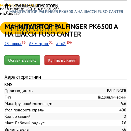
БОЛЬШЕ ИНФОРМАЦИИ
КРАНЫ-МАНИПУЛЯТОРЫ
НА ОСНОВНОМ САЙТЕ ГК МЕГАДРАЙВ
МАНИПУЛЯТОР PALFINGER PK6500 A НА ШАССИ FUSO CANTER
MEGADRIVE.RU
МАНИПУЛЯТОР PALFINGER PK6500 A
ПОДРОБНЕЕ
НА ШАССИ FUSO CANTER
86
31
106
#3 тонны
#5 метров
#4x2
Оставить заявку
Купить в лизинг
Характеристики
КМУ
Производитель
PALFINGER
Тип
Гидравлический
Макс. Грузовой момент т/м
5.6
Угол поворота стрелы
400
Кол-во секций
2
Макс. Рабочий радиус
7.6
Вылет стрелы
7.6