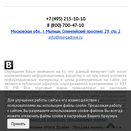
+7 (495) 215-10-10
8 (800) 700-47-10
Московская обл., г. Мытищи, Олимпийский проспект, 29, стр. 2
info@megadrive.ru
Обращаем Ваше внимание на то, что данный интернет-сайт носит
исключительно информационный характер и ни при каких условиях
информационные материалы и цены, размещенные на сайте, не
являются публичной офертой, определяемой положениями ст. 437
ГК РФ. Все торговые марки принадлежат их законным
правообладателям. Любое использование информационных
материалов, размещённых на сайте, в том числе копирование,
распространение, передача третьим лицам, опубликование или
Для улучшения работы сайта и его взаимодействия с
иные действия, считающиеся использованием в соответствии со ст.
пользователями мы используем файлы cookie. Продолжая работу
1270 ГК РФ, без письменного согласия ООО «Мега Драйв» не
с сайтом, Вы разрешаете использование cookie-файлов. Вы всегда
допускается за исключением случаев, предусмотренных ГК РФ.
можете отключить файлы cookie в настройках Вашего браузера.
Согласие на обработку персональных данных
Принять
© 2026 Компания «Мега Драйв» - Продажа манипуляторов и