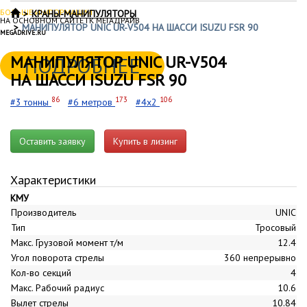
БОЛЬШЕ ИНФОРМАЦИИ
КРАНЫ-МАНИПУЛЯТОРЫ
НА ОСНОВНОМ САЙТЕ ГК МЕГАДРАЙВ
МАНИПУЛЯТОР UNIC UR-V504 НА ШАССИ ISUZU FSR 90
MEGADRIVE.RU
МАНИПУЛЯТОР UNIC UR-V504
ПОДРОБНЕЕ
НА ШАССИ ISUZU FSR 90
86
173
106
#3 тонны
#6 метров
#4x2
Оставить заявку
Купить в лизинг
Характеристики
КМУ
Производитель
UNIC
Тип
Тросовый
Макс. Грузовой момент т/м
12.4
Угол поворота стрелы
360 непрерывно
Кол-во секций
4
Макс. Рабочий радиус
10.6
Вылет стрелы
10.84