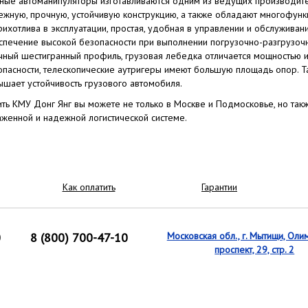
ные автоманипуляторы изготавливаются одним из ведущих производител
ежную, прочную, устойчивую конструкцию, а также обладают многофунк
рихотлива в эксплуатации, простая, удобная в управлении и обслуживан
спечение высокой безопасности при выполнении погрузочно-разгрузочн
чный шестигранный профиль, грузовая лебедка отличается мощностью
опасности, телескопические аутригеры имеют большую площадь опор. Т
ышает устойчивость грузового автомобиля.
ить КМУ Донг Янг вы можете не только в Москве и Подмосковье, но так
аженной и надежной логистической системе.
Как оплатить
Гарантии
0
8 (800) 700-47-10
Московская обл., г. Мытищи, Оли
проспект, 29, стр. 2