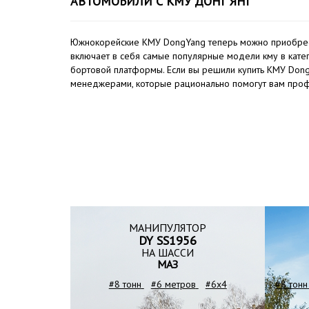
АВТОМОБИЛИ С КМУ ДОНГ ЯНГ
Южнокорейские КМУ DongYang теперь можно приобрести
включает в себя самые популярные модели кму в катег
бортовой платформы. Если вы решили купить КМУ Dong
менеджерами, которые рационально помогут вам проф
МАНИПУЛЯТОР
DY SS1956
НА ШАССИ
МАЗ
#8 тонн
#6 метров
#6x4
#8 тонн