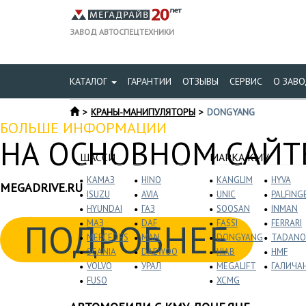
ЗАВОД АВТОСПЕЦТЕХНИКИ
КАТАЛОГ
ГАРАНТИИ
ОТЗЫВЫ
СЕРВИС
О ЗАВО
КРАНЫ-МАНИПУЛЯТОРЫ
DONGYANG
БОЛЬШЕ ИНФОРМАЦИИ
НА ОСНОВНОМ САЙТЕ
ШАССИ
МАРКА КМУ
КАМАЗ
HINO
KANGLIM
HYVA
MEGADRIVE.RU
ISUZU
AVIA
UNIC
PALFING
HYUNDAI
ГАЗ
SOOSAN
INMAN
ПОДРОБНЕЕ
МАЗ
DAF
FASSI
FERRARI
MERCEDES
MAN
DONGYANG
TADANO
SCANIA
DAEWOO
HIAB
HMF
VOLVO
УРАЛ
MEGALIFT
ГАЛИЧА
FUSO
XCMG