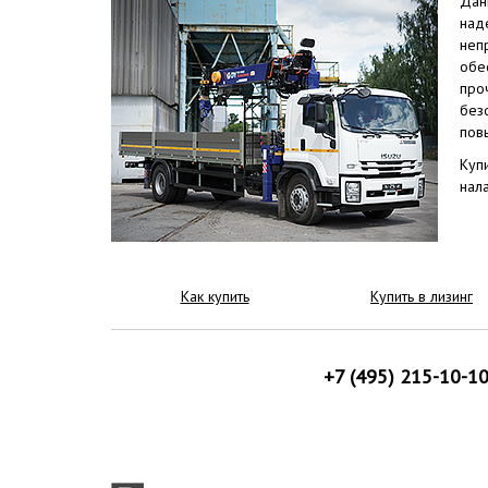
Дан
над
неп
обе
про
без
пов
Куп
нал
Как купить
Купить в лизинг
+7 (495) 215-10-1