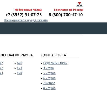
Набережные Челны
Бесплатно по России
+7 (8552) 91-07-73
8 (800) 700-47-10
Коммерческое предложение
ОЛЕСНАЯ ФОРМУЛА
ДЛИНА БОРТА
x2
6x6
Седельный тягач
x2
8x4
4 метра
x4
8x8
5 метров
6 метров
7 метров
8 метров