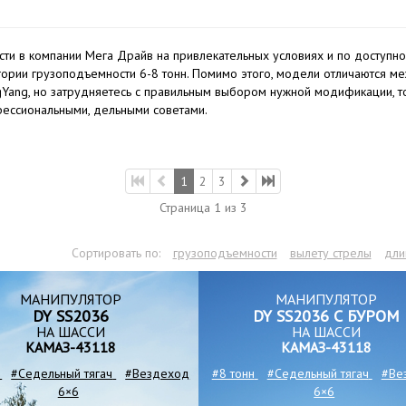
 в компании Мега Драйв на привлекательных условиях и по доступно
ории грузоподъемности 6-8 тонн. Помимо этого, модели отличаются ме
Yang, но затрудняетесь с правильным выбором нужной модификации, то
ессиональными, дельными советами.
1
2
3
Страница 1 из 3
Сортировать по:
грузоподъемности
вылету стрелы
дли
МАНИПУЛЯТОР
МАНИПУЛЯТОР
DY SS2036
DY SS2036 С БУРОМ
НА ШАССИ
НА ШАССИ
КАМАЗ-43118
КАМАЗ-43118
#Седельный тягач
#Вездеход
#8 тонн
#Седельный тягач
#Ве
6×6
6×6