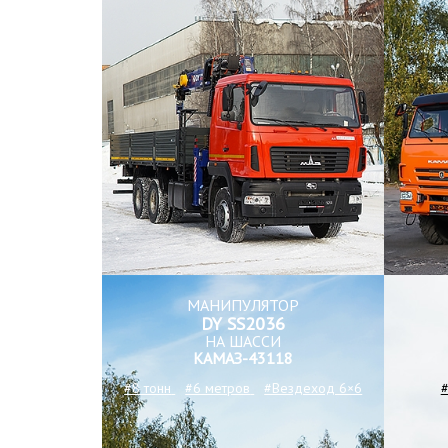
МАНИПУЛЯТОР
DY SS2036
НА ШАССИ
КАМАЗ-43118
#8 тонн
#6 метров
#Вездеход 6×6
#