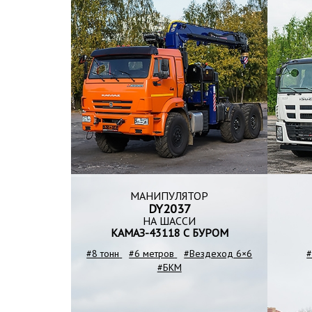
МАНИПУЛЯТОР
DY2037
НА ШАССИ
КАМАЗ-43118 С БУРОМ
#8 тонн
#6 метров
#Вездеход 6×6
#
#БКМ