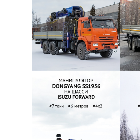
МАНИПУЛЯТОР
DONGYANG SS1956
НА ШАССИ
ISUZU FORWARD
#7 тонн
#6 метров
#4x2
#