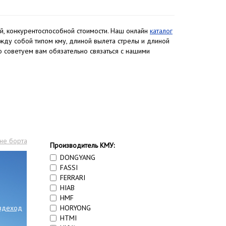
й, конкурентоспособной стоимости. Наш онлайн
каталог
жду собой типом кму, длиной вылета стрелы и длиной
 советуем вам обязательно связаться с нашими
не борта
Производитель КМУ:
DONGYANG
FASSI
FERRARI
HIAB
HMF
HORYONG
здеход
HTMI