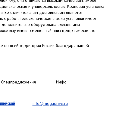
ей кму, они отличаются высоким качеством, имеют
циональностью и универсальностью. Крановая установка
ии. Ее отличительным достоинством является
ых работ. Телескопическая стрела установки имеет
 и дополнительно оборудована элементами
акже кму имеют смещенный вниз центр тяжести это
же по всей территории России благодаря нашей
Спецпредложения
Инфо
мпийский
info@megadrive.ru